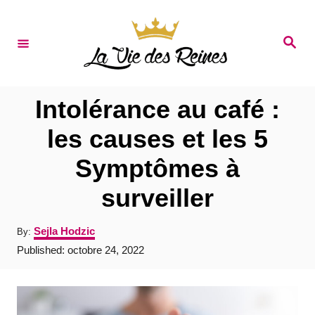
S
k
S
e
i
a
r
p
c
t
h
Intolérance au café :
o
les causes et les 5
C
Symptômes à
o
n
surveiller
t
A
Sejla Hodzic
By:
e
u
P
Published:
octobre 24, 2022
t
n
o
h
s
t
o
t
r
e