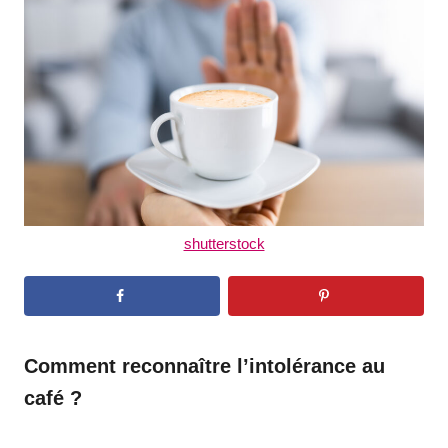
d
o
n
shutterstock
Comment reconnaître l’intolérance au
café ?