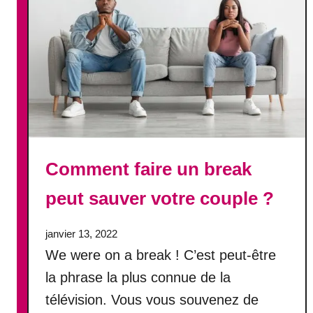
m
e
n
t
l
u
i
f
a
Comment faire un break
i
r
peut sauver votre couple ?
e
c
o
janvier 13, 2022
m
We were on a break ! C’est peut-être
p
la phrase la plus connue de la
r
télévision. Vous vous souvenez de
e