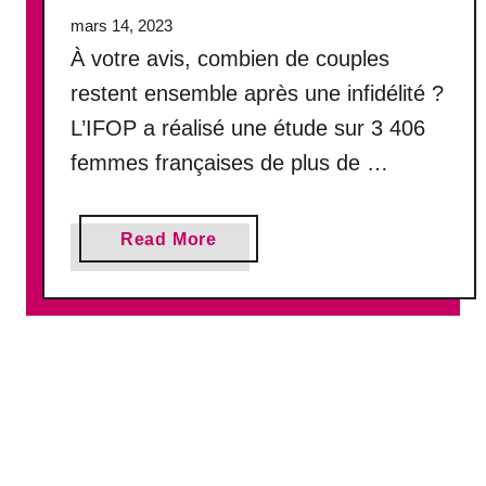
r
mars 14, 2023
r
À votre avis, combien de couples
e
u
restent ensemble après une infidélité ?
r
L’IFOP a réalisé une étude sur 3 406
s
femmes françaises de plus de …
à
é
v
a
Read More
i
b
t
o
e
u
r
t
d
C
a
o
n
m
s
b
l
i
’