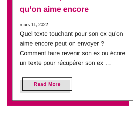
n
qu’on aime encore
e
x
mars 11, 2022
e
Quel texte touchant pour son ex qu’on
n
c
aime encore peut-on envoyer ?
o
Comment faire revenir son ex ou écrire
r
un texte pour récupérer son ex …
e
a
m
a
Read More
o
b
u
o
r
u
e
t
u
V
x
o
:
i
1