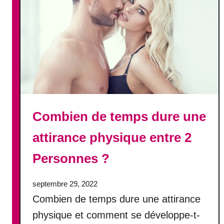
o
n
j
o
i
n
t
e
t
p
Combien de temps dure une
r
attirance physique entre 2
o
b
Personnes ?
l
è
m
septembre 29, 2022
e
Combien de temps dure une attirance
s
physique et comment se développe-t-
d