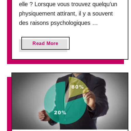
elle ? Lorsque vous trouvez quelqu’un
e
c
physiquement attirant, il y a souvent
o
des raisons psychologiques …
u
p
l
a
Read More
e
b
o
u
t
C
o
m
b
i
e
n
d