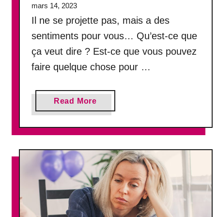
i
mars 14, 2023
d
Il ne se projette pas, mais a des
é
sentiments pour vous… Qu’est-ce que
l
i
ça veut dire ? Est-ce que vous pouvez
t
faire quelque chose pour …
é
e
t
a
Read More
p
b
o
o
u
u
r
t
q
I
u
l
o
n
i
e
?
s
e