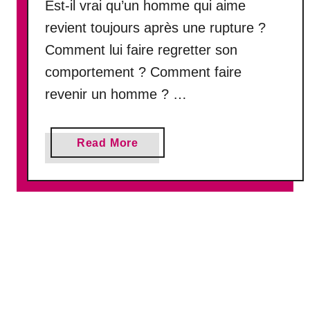
Est-il vrai qu’un homme qui aime
d
e
revient toujours après une rupture ?
p
Comment lui faire regretter son
a
comportement ? Comment faire
r
c
revenir un homme ? …
o
u
r
a
Read More
s
b
e
o
s
u
t
t
l
U
e
n
m
h
o
o
m
m
e
m