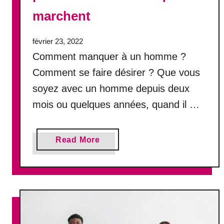
f
marchent
é
m
février 23, 2022
i
n
Comment manquer à un homme ?
i
Comment se faire désirer ? Que vous
n
soyez avec un homme depuis deux
?
mois ou quelques années, quand il …
a
Read More
b
o
u
t
C
o
m