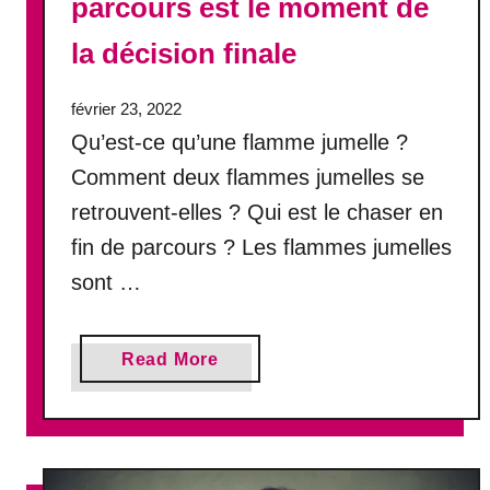
parcours est le moment de
q
u
la décision finale
’
o
février 23, 2022
n
Qu’est-ce qu’une flamme jumelle ?
a
i
Comment deux flammes jumelles se
m
retrouvent-elles ? Qui est le chaser en
e
fin de parcours ? Les flammes jumelles
e
n
sont …
c
o
r
a
Read More
e
b
o
u
t
F