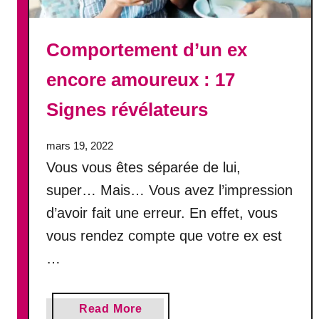
c
o
n
Comportement d’un ex
s
t
encore amoureux : 17
r
Signes révélateurs
u
i
r
mars 19, 2022
e
Vous vous êtes séparée de lui,
u
super… Mais… Vous avez l’impression
n
d’avoir fait une erreur. En effet, vous
e
r
vous rendez compte que votre ex est
e
…
l
a
t
a
Read More
i