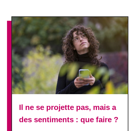
n
s
e
m
b
l
e
a
p
r
è
s
u
n
e
Il ne se projette pas, mais a
i
des sentiments : que faire ?
n
f