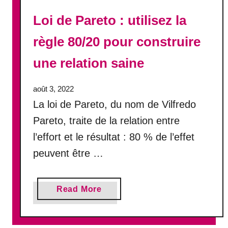
e
Loi de Pareto : utilisez la
t
e
règle 80/20 pour construire
m
p
une relation saine
s
d
août 3, 2022
u
r
La loi de Pareto, du nom de Vilfredo
e
Pareto, traite de la relation entre
u
l’effort et le résultat : 80 % de l’effet
n
e
peuvent être …
a
t
a
t
Read More
b
i
o
r
u
a