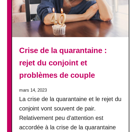
p
r
o
j
e
t
Crise de la quarantaine :
t
e
rejet du conjoint et
p
a
problèmes de couple
s
,
mars 14, 2023
m
La crise de la quarantaine et le rejet du
a
i
conjoint vont souvent de pair.
s
Relativement peu d’attention est
a
accordée à la crise de la quarantaine
d