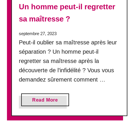
i
Un homme peut-il regretter
s
s
sa maîtresse ?
é
e
septembre 27, 2023
p
Peut-il oublier sa maîtresse après leur
a
séparation ? Un homme peut-il
r
s
regretter sa maîtresse après la
o
découverte de l’infidélité ? Vous vous
n
demandez sûrement comment …
c
o
n
a
Read More
j
b
o
o
i
u
n
t
t