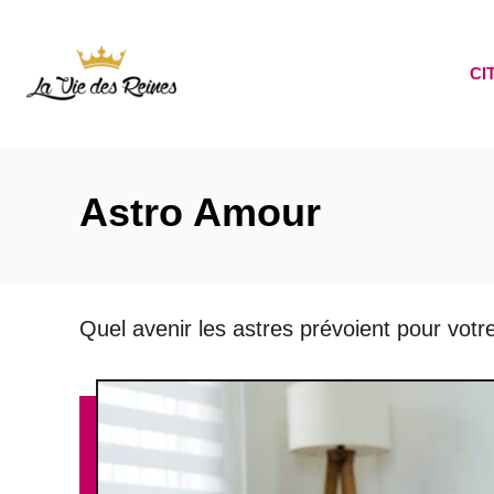
S
k
CI
i
p
t
o
Astro Amour
C
o
n
Quel avenir les astres prévoient pour votr
t
e
n
t