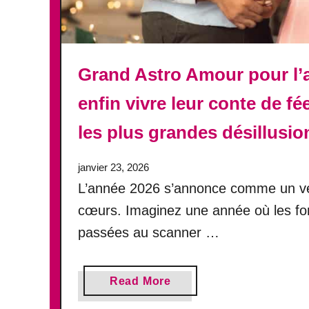
s
3
S
i
g
Grand Astro Amour pour l’a
n
enfin vivre leur conte de fé
e
s
les plus grandes désillusion
a
s
janvier 23, 2026
t
r
L’année 2026 s’annonce comme un vér
o
cœurs. Imaginez une année où les fond
l
passées au scanner …
o
g
i
a
Read More
q
b
u