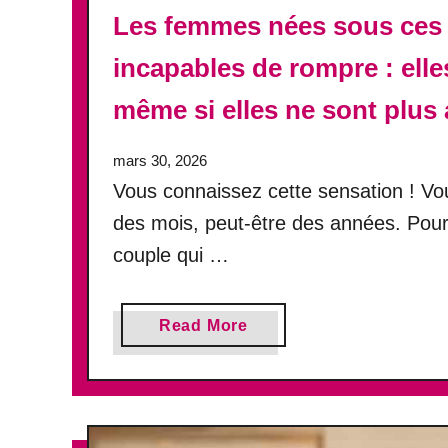
Les femmes nées sous ces 
incapables de rompre : elle
même si elles ne sont plu
mars 30, 2026
Vous connaissez cette sensation ! Vo
des mois, peut-être des années. Pourt
couple qui …
a
Read More
b
o
u
t
L