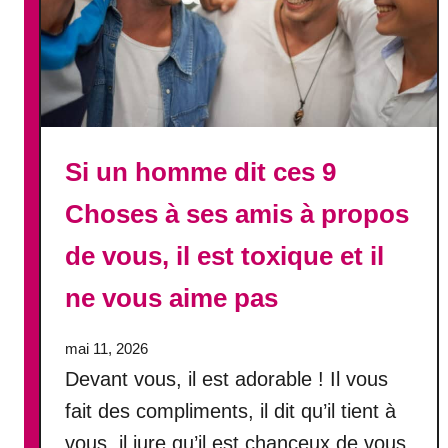
u
s
i
e
e
n
Si un homme dit ces 9
t
r
Choses à ses amis à propos
e
f
de vous, il est toxique et il
e
m
ne vous aime pas
m
e
mai 11, 2026
s
Devant vous, il est adorable ! Il vous
e
s
fait des compliments, il dit qu’il tient à
t
vous, il jure qu’il est chanceux de vous