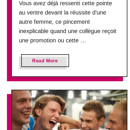
Vous avez déjà ressenti cette pointe
au ventre devant la réussite d’une
autre femme, ce pincement
inexplicable quand une collègue reçoit
une promotion ou cette …
a
Read More
b
o
u
t
L
a
j
a
l
o