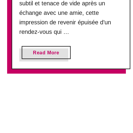
p
subtil et tenace de vide après un
o
échange avec une amie, cette
u
impression de revenir épuisée d’un
r
q
rendez-vous qui …
u
o
i
a
Read More
v
b
o
o
u
u
s
t
p
C
e
o
r
m
d
m
e
e
z
n
l
t