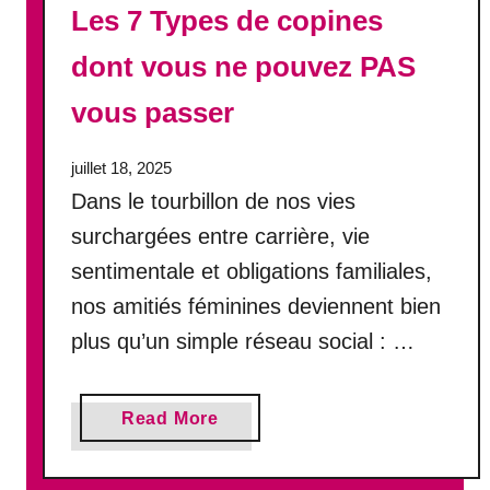
Les 7 Types de copines
e
n
dont vous ne pouvez PAS
n
e
vous passer
m
i
juillet 18, 2025
e
Dans le tourbillon de nos vies
:
t
surchargées entre carrière, vie
a
sentimentale et obligations familiales,
t
nos amitiés féminines deviennent bien
r
a
plus qu’un simple réseau social : …
h
i
s
a
Read More
o
b
n
o
a