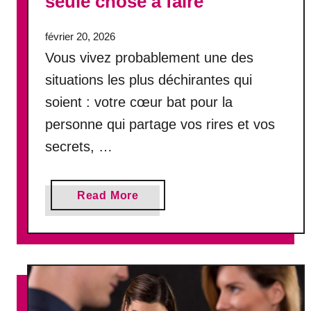
seule chose à faire
t
o
février 20, 2026
x
i
Vous vivez probablement une des
q
situations les plus déchirantes qui
u
soient : votre cœur bat pour la
e
p
personne qui partage vos rires et vos
o
secrets, …
u
r
v
a
Read More
o
b
u
o
s
u
t
“
J
e