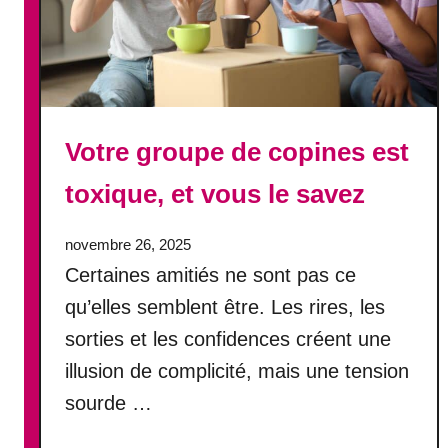
e
n
n
e
m
i
Votre groupe de copines est
d
e
toxique, et vous le savez
s
f
e
novembre 26, 2025
m
Certaines amitiés ne sont pas ce
m
qu’elles semblent être. Les rires, les
e
sorties et les confidences créent une
s
,
illusion de complicité, mais une tension
c
sourde …
e
n