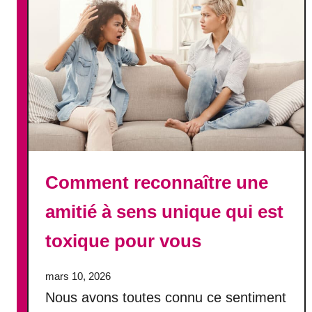
m
l
a
m
a
i
e
t
s
i
o
o
n
n
s
a
i
m
m
o
p
u
i
r
Comment reconnaître une
t
e
o
amitié à sens unique qui est
u
y
s
a
toxique pour vous
e
b
l
mars 10, 2026
e
Nous avons toutes connu ce sentiment
s