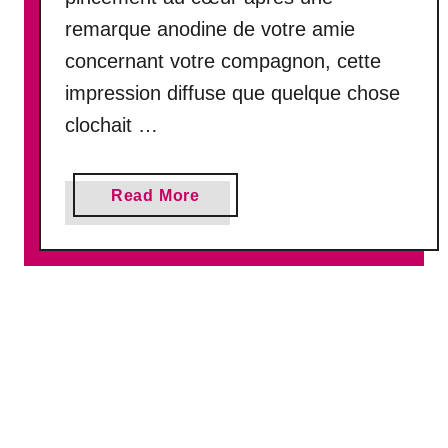
o
remarque anodine de votre amie
s
concernant votre compagnon, cette
c
h
impression diffuse que quelque chose
a
clochait …
g
r
i
a
Read More
n
b
s
o
d
u
’
t
a
C
m
o
o
m
u
m
r
e
p
n