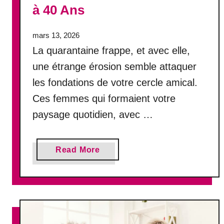
l
à 40 Ans
u
e
r
e
v
mars 13, 2026
t
o
p
La quarantaine frappe, et avec elle,
u
r
une étrange érosion semble attaquer
s
o
v
les fondations de votre cercle amical.
t
o
é
Ces femmes qui formaient votre
l
g
paysage quotidien, avec …
e
e
r
r
v
v
a
Read More
o
o
b
t
t
o
r
r
u
e
e
t
h
r
8
o
e
R