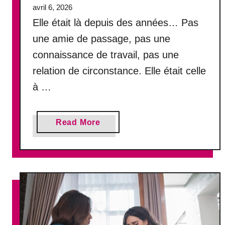
avril 6, 2026
t
Elle était là depuis des années… Pas
t
o
une amie de passage, pas une
x
connaissance de travail, pas une
i
relation de circonstance. Elle était celle
q
u
à …
e
e
t
a
Read More
i
b
l
o
n
u
e
t
v
E
o
l
u
l
s
e