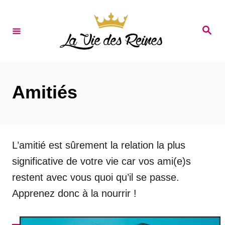
S
k
S
e
i
a
r
p
c
t
h
Amitiés
o
C
o
n
L’amitié est sûrement la relation la plus
t
significative de votre vie car vos ami(e)s
e
restent avec vous quoi qu’il se passe.
n
Apprenez donc à la nourrir !
t