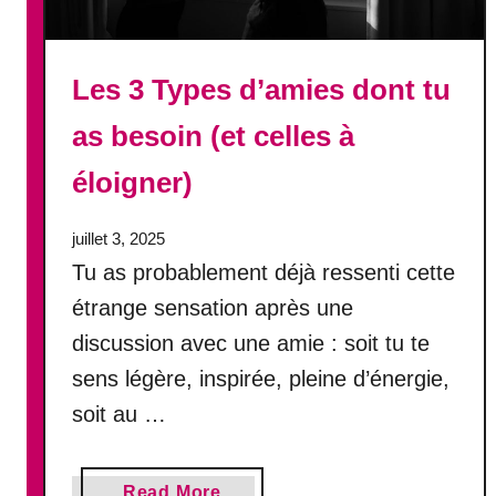
S
v
o
Les 3 Types d’amies dont tu
u
as besoin (et celles à
s
p
éloigner)
a
s
s
juillet 3, 2025
e
Tu as probablement déjà ressenti cette
r
étrange sensation après une
discussion avec une amie : soit tu te
sens légère, inspirée, pleine d’énergie,
soit au …
a
Read More