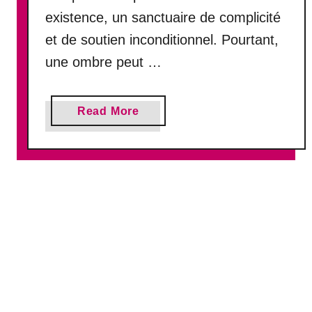
m
existence, un sanctuaire de complicité
e
et de soutien inconditionnel. Pourtant,
i
l
une ombre peut …
l
e
u
a
Read More
r
b
a
o
m
u
i
t
,
V
m
o
a
t
i
r
s
e
i
m
l
e
n
i