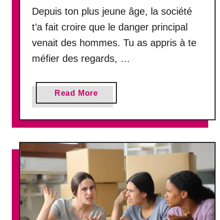
r
l
Depuis ton plus jeune âge, la société
e
e
t’a fait croire que le danger principal
venait des hommes. Tu as appris à te
méfier des regards, …
a
Read More
b
o
u
t
L
e
p
i
r
e