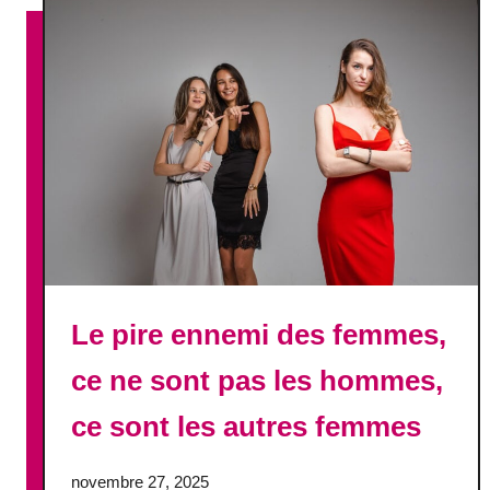
e
”
e
:
n
l
n
a
e
s
m
e
i
u
e
l
d
e
e
c
v
h
o
o
t
Le pire ennemi des femmes,
s
r
e
ce ne sont pas les hommes,
e
à
c
ce sont les autres femmes
f
o
a
u
i
p
novembre 27, 2025