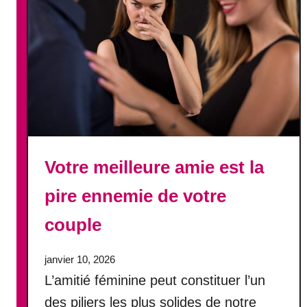
s
u
i
s
a
m
o
u
r
Votre meilleure amie est la
e
u
pire ennemie de votre
s
e
couple
d
e
janvier 10, 2026
m
L’amitié féminine peut constituer l’un
o
n
des piliers les plus solides de notre