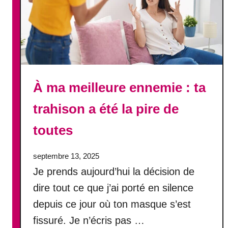
e
t
s
v
o
u
s
l
e
À ma meilleure ennemie : ta
s
trahison a été la pire de
a
v
toutes
e
z
septembre 13, 2025
Je prends aujourd’hui la décision de
dire tout ce que j’ai porté en silence
depuis ce jour où ton masque s’est
fissuré. Je n’écris pas …