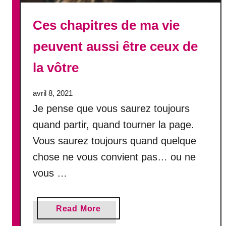
a
n
Ces chapitres de ma vie
d
i
peuvent aussi être ceux de
r
la vôtre
e
n
d
avril 8, 2021
o
Je pense que vous saurez toujours
u
quand partir, quand tourner la page.
c
Vous saurez toujours quand quelque
e
u
chose ne vous convient pas… ou ne
r
vous …
a
Read More
b