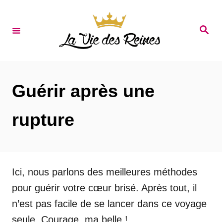
S
k
S
e
i
a
r
p
c
t
h
Guérir après une
o
C
rupture
o
n
t
e
Ici, nous parlons des meilleures méthodes
n
pour guérir votre cœur brisé. Après tout, il
t
n’est pas facile de se lancer dans ce voyage
seule. Courage, ma belle !