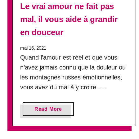
Le vrai amour ne fait pas
e
u
mal, il vous aide à grandir
r
d
en douceur
’
o
mai 16, 2021
u
Quand l’amour est réel et que vous
v
r
n’avez jamais connu que la douleur ou
i
les montagnes russes émotionnelles,
r
vous avez du mal à y croire. …
à
n
o
a
u
Read More
b
v
o
e
u
a
t
u