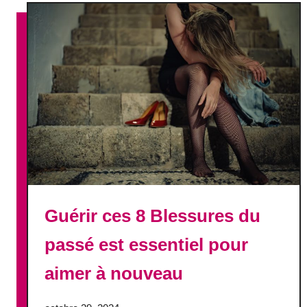
L
a
v
é
r
i
t
é
i
m
p
o
Guérir ces 8 Blessures du
p
u
passé est essentiel pour
l
a
aimer à nouveau
i
r