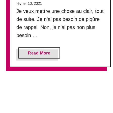
février 10, 2021
u
Je veux mettre une chose au clair, tout
e
v
de suite. Je n’ai pas besoin de piqûre
o
de rappel. Non, je n’ai pas non plus
u
besoin …
s
a
p
a
p
Read More
b
r
o
e
u
n
t
e
J
z
e
a
s
p
o
r
u
è