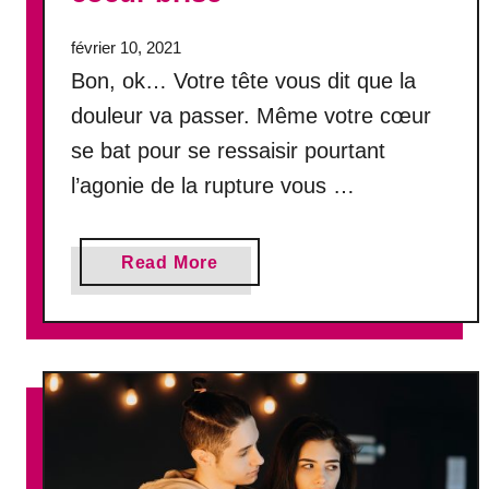
r
t
février 10, 2021
i
Bon, ok… Votre tête vous dit que la
s
douleur va passer. Même votre cœur
e
se bat pour se ressaisir pourtant
n
s
l’agonie de la rupture vous …
e
m
b
a
Read More
l
b
e
o
!
u
t
V
o
i
c