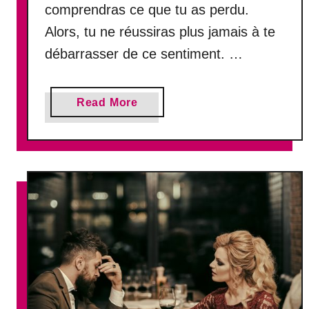
comprendras ce que tu as perdu.
e
Alors, tu ne réussiras plus jamais à te
,
s
débarrasser de ce sentiment. …
i
a
Read More
b
o
u
t
V
o
i
c
i
p
o
u