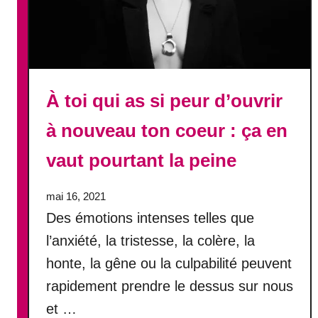
a
i
n
t
e
n
À toi qui as si peur d’ouvrir
a
n
à nouveau ton coeur : ça en
t
vaut pourtant la peine
i
l
e
mai 16, 2021
s
Des émotions intenses telles que
t
l’anxiété, la tristesse, la colère, la
t
honte, la gêne ou la culpabilité peuvent
r
o
rapidement prendre le dessus sur nous
p
et …
t