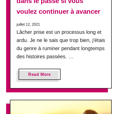
dans le passé si vous
j
r
u
voulez continuer à avancer
a
s
i
t
m
juillet 12, 2021
e
e
Lâcher prise est un processus long et
a
r
v
ardu. Je ne le sais que trop bien, j’étais
à
o
du genre à ruminer pendant longtemps
n
i
o
des histoires passées. …
r
u
r
v
a
e
a
Read More
i
a
b
s
u
o
o
u
n
t
V
o