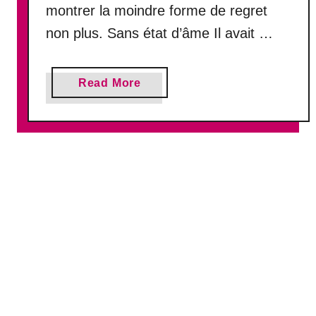
montrer la moindre forme de regret
s
s
non plus. Sans état d’âme Il avait …
é
d
a
a
Read More
n
b
s
o
l
u
e
t
p
V
a
o
s
i
s
c
é
i
s
p
i
o
v
u
o
r