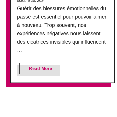
octobre 29, 2024
e
Guérir des blessures émotionnelles du
:
c
passé est essentiel pour pouvoir aimer
e
à nouveau. Trop souvent, nos
r
expériences négatives nous laissent
t
a
des cicatrices invisibles qui influencent
i
…
n
e
s
a
Read More
f
b
e
o
m
u
m
t
e
G
s
u
n
é
e