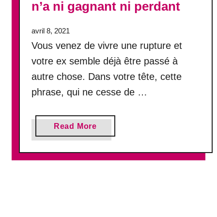
n’a ni gagnant ni perdant
v
i
avril 8, 2021
e
Vous venez de vivre une rupture et
p
e
votre ex semble déjà être passé à
u
autre chose. Dans votre tête, cette
v
phrase, qui ne cesse de …
e
n
t
a
a
Read More
b
u
o
s
u
s
t
i
O
ê
u
t
b
r