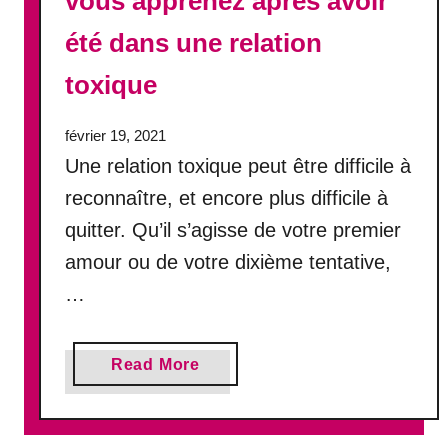
vous apprenez après avoir
’
été dans une relation
a
n
toxique
i
g
février 19, 2021
a
g
Une relation toxique peut être difficile à
n
reconnaître, et encore plus difficile à
a
quitter. Qu’il s’agisse de votre premier
n
t
amour ou de votre dixième tentative,
n
…
i
p
e
a
Read More
r
b
d
o
a
u