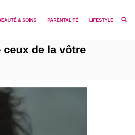
S
BEAUTÉ & SOINS
PARENTALITÉ
LIFESTYLE
e
a
r
c
h
 ceux de la vôtre