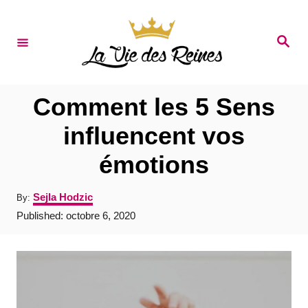
S
k
S
e
i
a
r
p
c
t
h
Comment les 5 Sens
o
influencent vos
C
émotions
o
n
A
Sejla Hodzic
By:
t
u
P
Published:
octobre 6, 2020
t
e
o
h
s
o
n
t
r
e
t
d
o