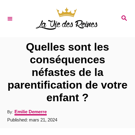
S
k
S
e
i
a
r
p
c
t
h
Quelles sont les
o
conséquences
C
néfastes de la
o
n
parentification de votre
t
enfant ?
e
n
A
Emilie Demerre
By:
u
t
P
Published:
mars 21, 2024
t
o
h
s
o