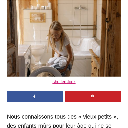
t
r
e
d
o
n
shutterstock
Nous connaissons tous des « vieux petits »,
des enfants mûrs pour leur âge qui ne se