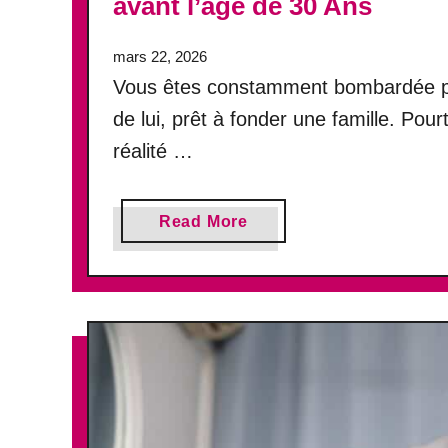
avant l’âge de 30 Ans
mars 22, 2026
Vous êtes constamment bombardée par
de lui, prêt à fonder une famille. Pour
réalité …
a
Read More
b
o
u
t
P
o
u
r
q