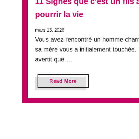
11 Signes que c’est un fil
a
pourrir la vie
i
t
s
mars 15, 2026
e
Vous avez rencontré un homme charma
m
sa mère vous a initialement touchée.
e
t
avertit que …
t
r
a
e
Read More
b
e
o
n
u
c
t
o
1
u
1
p
S
l