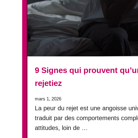
s
p
o
u
r
r
i
r
l
9 Signes qui prouvent qu’
a
v
rejetiez
i
e
mars 1, 2026
La peur du rejet est une angoisse uni
traduit par des comportements comple
attitudes, loin de …