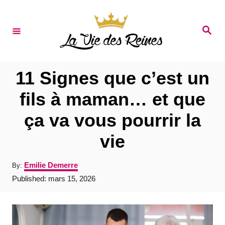
S
k
S
e
i
a
r
p
c
t
h
11 Signes que c’est un
o
fils à maman… et que
C
ça va vous pourrir la
o
n
vie
t
A
Emilie Demerre
By:
e
u
P
Published:
mars 15, 2026
t
n
o
h
s
t
o
t
r
e