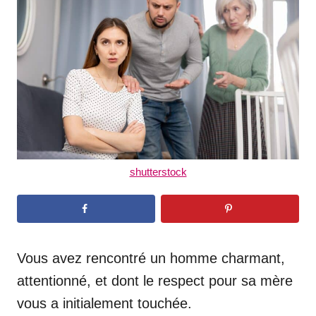
d
o
n
shutterstock
Vous avez rencontré un homme charmant,
attentionné, et dont le respect pour sa mère
vous a initialement touchée.