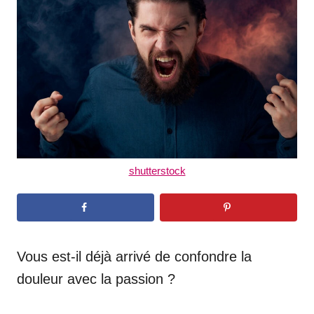
d
o
n
shutterstock
Vous est-il déjà arrivé de confondre la
douleur avec la passion ?