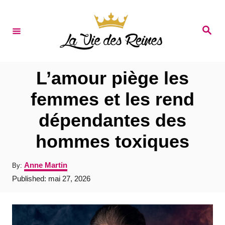
S
k
S
e
i
a
r
p
c
t
h
L’amour piège les
o
femmes et les rend
C
dépendantes des
o
n
hommes toxiques
t
A
Anne Martin
By:
e
u
P
Published:
mai 27, 2026
t
n
o
h
s
t
o
t
r
e