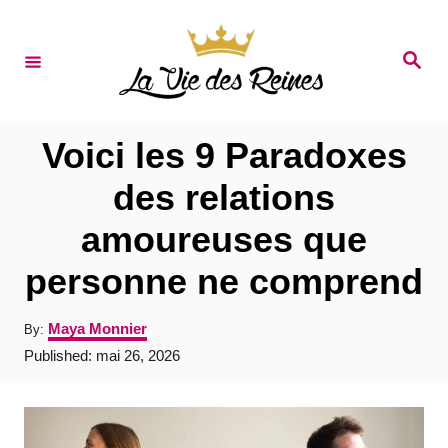
S
k
S
e
i
a
r
p
c
t
h
Voici les 9 Paradoxes
o
des relations
C
amoureuses que
o
n
personne ne comprend
t
A
Maya Monnier
By:
e
u
P
Published:
mai 26, 2026
t
n
o
h
s
t
o
t
r
e