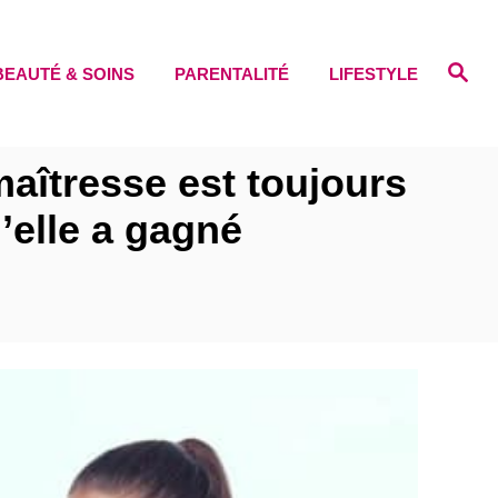
S
BEAUTÉ & SOINS
PARENTALITÉ
LIFESTYLE
e
a
r
c
h
maîtresse est toujours
’elle a gagné