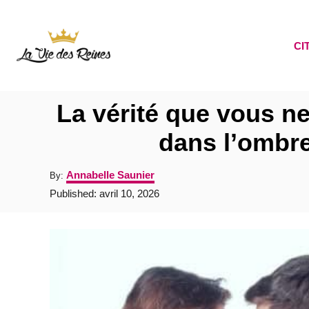
S
k
CI
i
p
t
La vérité que vous ne
o
dans l’ombre
C
o
A
Annabelle Saunier
By:
n
u
P
Published:
avril 10, 2026
t
o
t
h
s
o
e
t
r
e
n
d
t
o
n