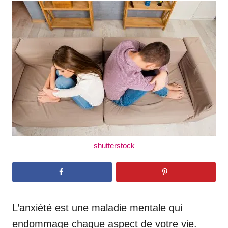
t
r
e
d
o
n
shutterstock
L’anxiété est une maladie mentale qui
endommage chaque aspect de votre vie.