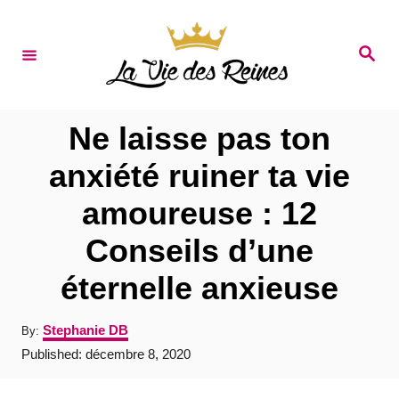
S
k
S
e
i
a
r
p
c
t
h
Ne laisse pas ton
o
anxiété ruiner ta vie
C
amoureuse : 12
o
n
Conseils d’une
t
éternelle anxieuse
e
n
A
Stephanie DB
By:
u
t
P
Published:
décembre 8, 2020
t
o
h
s
o