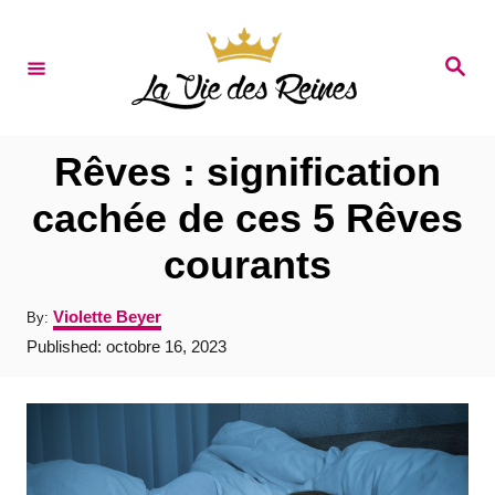
S
k
S
e
i
a
r
p
c
t
h
Rêves : signification
o
cachée de ces 5 Rêves
C
courants
o
n
A
Violette Beyer
By:
t
u
P
Published:
octobre 16, 2023
t
e
o
h
s
o
n
t
r
e
t
d
o