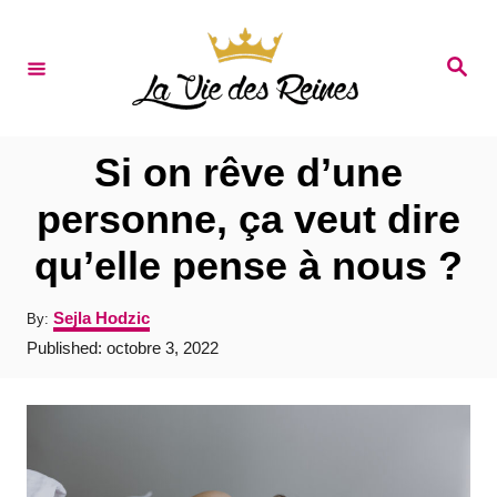
S
k
S
e
i
a
r
p
c
t
h
Si on rêve d’une
o
personne, ça veut dire
C
qu’elle pense à nous ?
o
n
A
Sejla Hodzic
By:
t
u
P
Published:
octobre 3, 2022
t
e
o
h
s
o
n
t
r
e
t
d
o