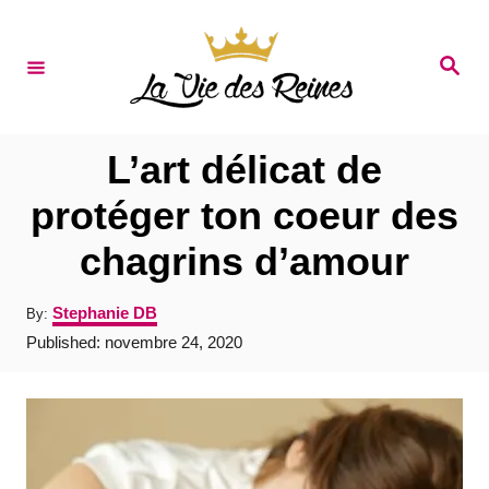
S
k
S
e
i
a
r
p
c
t
h
L’art délicat de
o
protéger ton coeur des
C
chagrins d’amour
o
n
A
Stephanie DB
By:
t
u
P
Published:
novembre 24, 2020
t
e
o
h
s
o
n
t
r
e
t
d
o