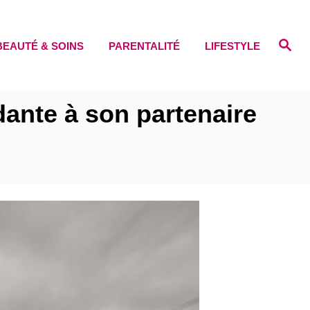
S
BEAUTÉ & SOINS
PARENTALITÉ
LIFESTYLE
e
a
r
c
h
dante à son partenaire