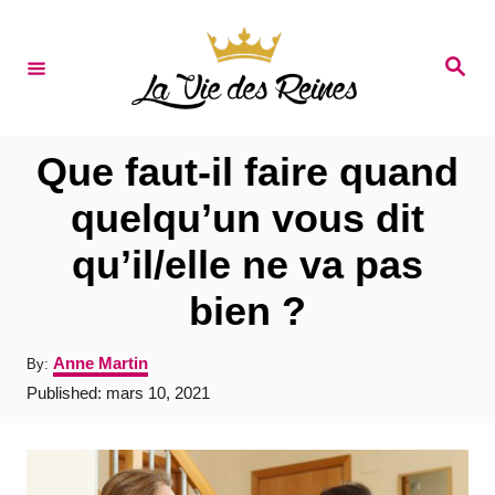
S
k
S
e
i
a
r
p
c
t
h
Que faut-il faire quand
o
quelqu’un vous dit
C
qu’il/elle ne va pas
o
n
bien ?
t
A
Anne Martin
By:
e
u
P
Published:
mars 10, 2021
t
n
o
h
s
t
o
t
r
e