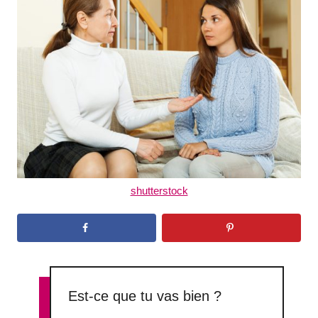
d
o
n
shutterstock
Est-ce que tu vas bien ?