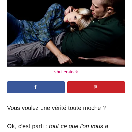
d
o
n
shutterstock
Vous voulez une vérité toute moche ?
Ok, c’est parti :
tout ce que l’on vous a