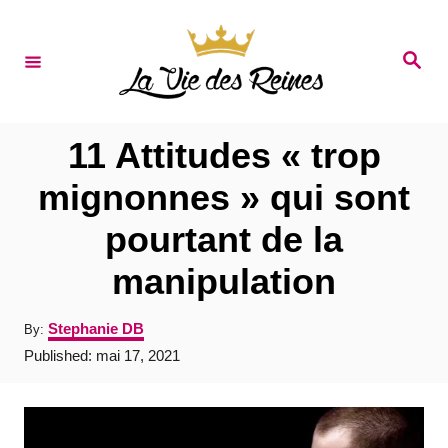
S
k
S
e
i
a
r
p
c
t
h
11 Attitudes « trop
o
mignonnes » qui sont
C
pourtant de la
o
n
manipulation
t
A
Stephanie DB
By:
e
u
P
Published:
mai 17, 2021
t
n
o
h
s
t
o
t
r
e