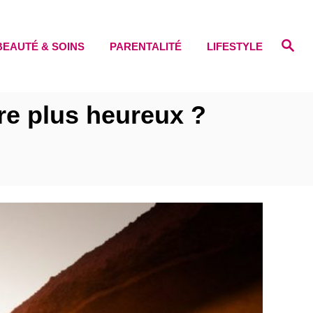
S
BEAUTÉ & SOINS
PARENTALITÉ
LIFESTYLE
e
a
r
c
h
tre plus heureux ?