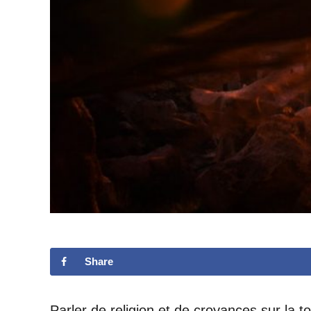
Share
Parler de religion et de croyances sur la to