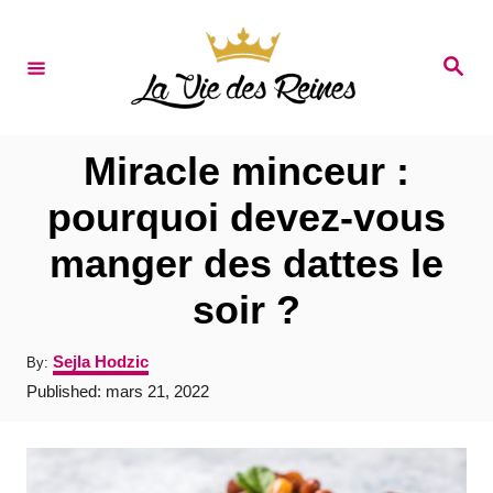
S
k
S
e
i
a
r
p
c
t
h
Miracle minceur :
o
pourquoi devez-vous
C
manger des dattes le
o
n
soir ?
t
A
Sejla Hodzic
By:
e
u
P
Published:
mars 21, 2022
t
n
o
h
s
t
o
t
r
e