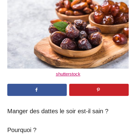
d
o
n
shutterstock
Manger des dattes le soir est-il sain ?
Pourquoi ?