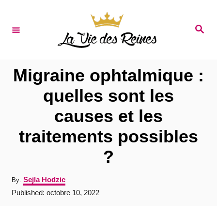
S
k
S
e
i
a
r
p
c
t
h
Migraine ophtalmique :
o
quelles sont les
C
causes et les
o
n
traitements possibles
t
?
e
n
A
Sejla Hodzic
By:
u
t
P
Published:
octobre 10, 2022
t
o
h
s
o