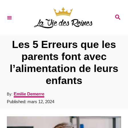
S
k
S
e
i
a
r
p
c
t
h
Les 5 Erreurs que les
o
parents font avec
C
l’alimentation de leurs
o
n
enfants
t
A
Emilie Demerre
By:
e
u
P
Published:
mars 12, 2024
t
n
o
h
s
t
o
t
r
e