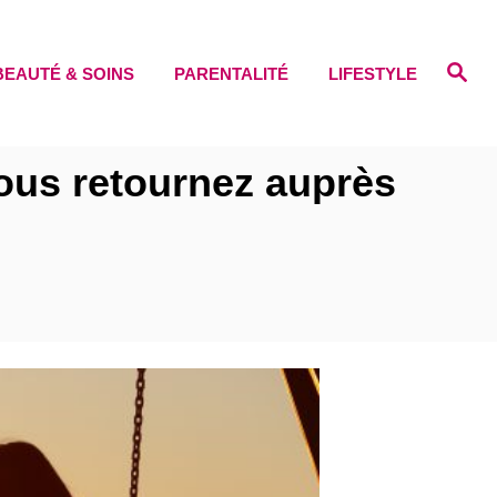
S
BEAUTÉ & SOINS
PARENTALITÉ
LIFESTYLE
e
a
r
c
h
ous retournez auprès