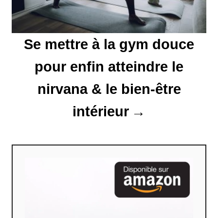
r
t
Se mettre à la gym douce
i
pour enfin atteindre le
c
l
nirvana & le bien-être
e
intérieur