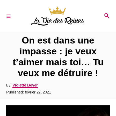
S
k
S
e
i
a
r
p
c
t
h
On est dans une
o
impasse : je veux
C
t’aimer mais toi… Tu
o
n
veux me détruire !
t
A
Violette Beyer
By:
e
u
P
Published:
février 27, 2021
t
n
o
h
s
t
o
t
r
e