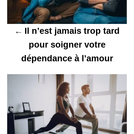
a
t
Il n’est jamais trop tard
i
pour soigner votre
o
dépendance à l’amour
n
d
e
l
’
a