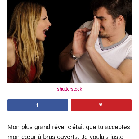
d
o
n
shutterstock
Mon plus grand rêve, c’était que tu acceptes
mon cœur à bras ouverts. Je voulais juste