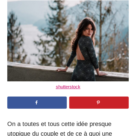
t
r
e
d
o
n
shutterstock
On a toutes et tous cette idée presque
utopique du couple et de ce à quoi une