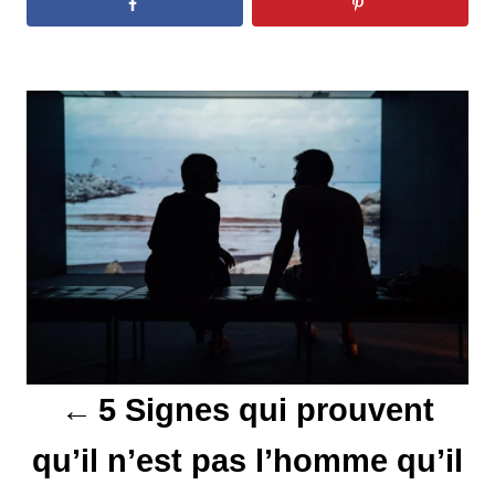
N
a
v
i
g
a
t
5 Signes qui prouvent
i
qu’il n’est pas l’homme qu’il
o