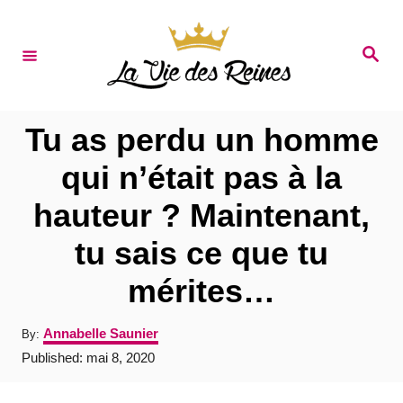
S
k
S
e
i
a
r
p
c
t
h
Tu as perdu un homme
o
qui n’était pas à la
C
hauteur ? Maintenant,
o
n
tu sais ce que tu
t
mérites…
e
n
A
Annabelle Saunier
By:
u
t
P
Published:
mai 8, 2020
t
o
h
s
o