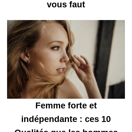
vous faut
n
d
e
l
’
a
r
t
Femme forte et
i
indépendante : ces 10
c
l