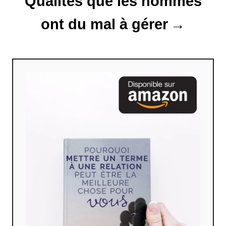
Qualités que les hommes
e
ont du mal à gérer