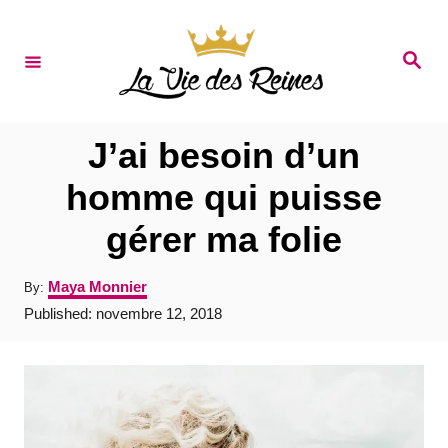
S
k
S
e
i
a
r
p
c
t
h
J’ai besoin d’un
o
homme qui puisse
C
gérer ma folie
o
n
A
Maya Monnier
By:
t
u
P
Published:
novembre 12, 2018
t
e
o
h
s
o
n
t
r
e
t
d
o