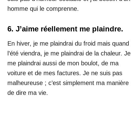
homme qui le comprenne.
6. J’aime réellement me plaindre.
En hiver, je me plaindrai du froid mais quand
l’été viendra, je me plaindrai de la chaleur. Je
me plaindrai aussi de mon boulot, de ma
voiture et de mes factures. Je ne suis pas
malheureuse ; c’est simplement ma manière
de dire ma vie.