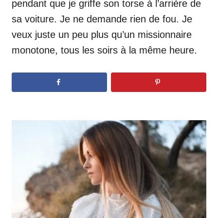
pendant que je griffe son torse à l’arrière de
sa voiture. Je ne demande rien de fou. Je
veux juste un peu plus qu’un missionnaire
monotone, tous les soirs à la même heure.
N
a
v
i
g