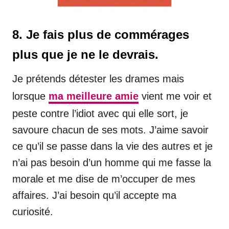
8. Je fais plus de commérages
plus que je ne le devrais.
Je prétends détester les drames mais
lorsque
ma meilleure amie
vient me voir et
peste contre l’idiot avec qui elle sort, je
savoure chacun de ses mots. J’aime savoir
ce qu’il se passe dans la vie des autres et je
n’ai pas besoin d’un homme qui me fasse la
morale et me dise de m’occuper de mes
affaires. J’ai besoin qu’il accepte ma
curiosité.