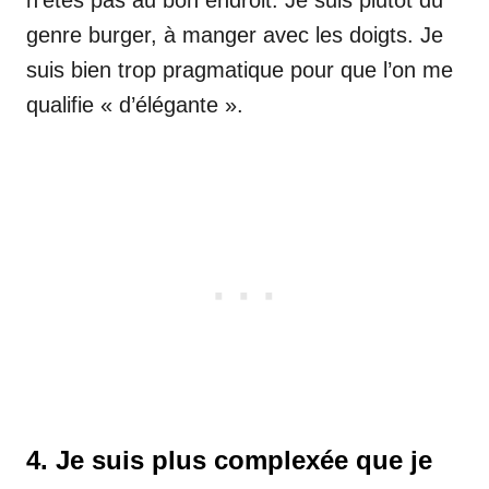
genre burger, à manger avec les doigts. Je
suis bien trop pragmatique pour que l’on me
qualifie « d’élégante ».
4. Je suis plus complexée que je