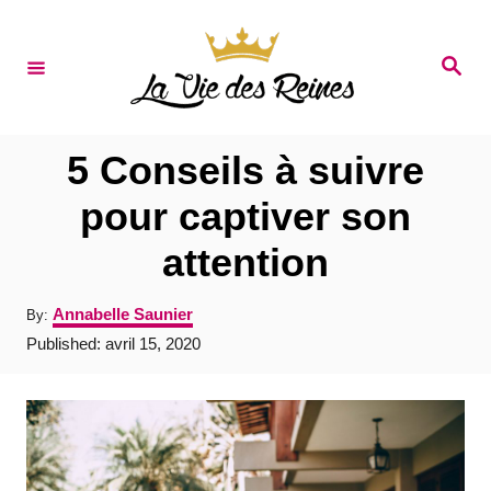
S
k
S
e
i
a
r
p
c
t
h
5 Conseils à suivre
o
pour captiver son
C
attention
o
n
A
Annabelle Saunier
By:
t
u
P
Published:
avril 15, 2020
t
e
o
h
s
o
n
t
r
e
t
d
o