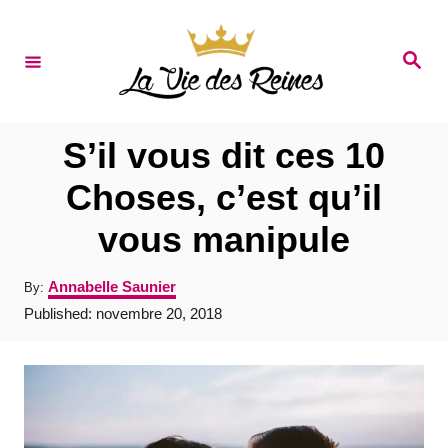
S
k
S
e
i
a
r
p
c
t
h
S’il vous dit ces 10
o
Choses, c’est qu’il
C
vous manipule
o
n
A
Annabelle Saunier
By:
t
u
P
Published:
novembre 20, 2018
t
e
o
h
s
o
n
t
r
e
t
d
o