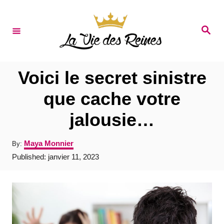
S
k
S
e
i
a
r
p
c
t
h
Voici le secret sinistre
o
que cache votre
C
jalousie…
o
n
A
Maya Monnier
By:
t
u
P
Published:
janvier 11, 2023
t
e
o
h
s
o
n
t
r
e
t
d
o