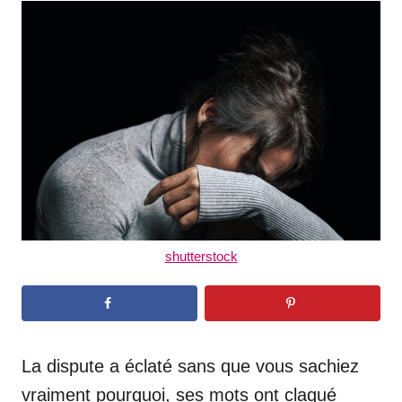
t
r
e
d
o
n
shutterstock
La dispute a éclaté sans que vous sachiez
vraiment pourquoi, ses mots ont claqué