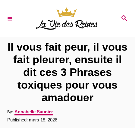
S
k
S
e
i
a
r
p
c
t
h
Il vous fait peur, il vous
o
fait pleurer, ensuite il
C
dit ces 3 Phrases
o
n
toxiques pour vous
t
amadouer
e
n
A
Annabelle Saunier
By:
u
t
P
Published:
mars 18, 2026
t
o
h
s
o