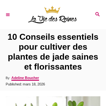
S
k
S
e
i
a
r
p
c
t
h
10 Conseils essentiels
o
pour cultiver des
C
plantes de jade saines
o
n
et florissantes
t
A
Adeline Boucher
By:
e
u
P
Published:
mars 18, 2026
t
n
o
h
s
t
o
t
r
e