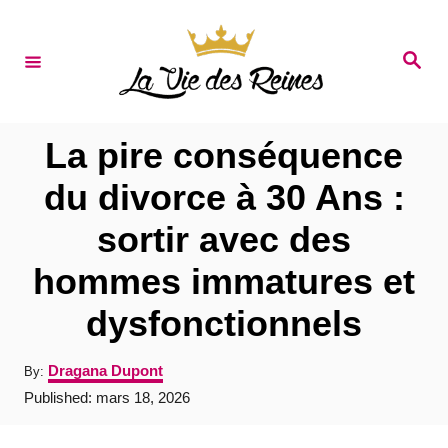
S
k
S
e
i
a
r
p
c
t
h
La pire conséquence
o
du divorce à 30 Ans :
C
sortir avec des
o
n
hommes immatures et
t
dysfonctionnels
e
n
A
Dragana Dupont
By:
u
t
P
Published:
mars 18, 2026
t
o
h
s
o