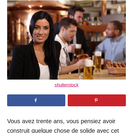
t
r
e
d
o
n
shutterstock
Vous avez trente ans, vous pensiez avoir
construit quelque chose de solide avec cet