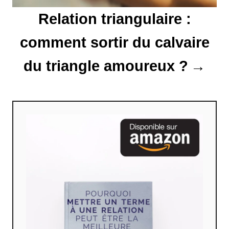
Relation triangulaire :
i
comment sortir du calvaire
c
l
du triangle amoureux ?
e