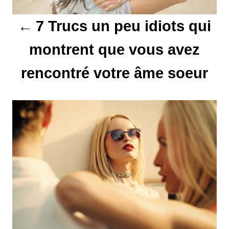
t
7 Trucs un peu idiots qui
i
montrent que vous avez
o
rencontré votre âme soeur
n
d
e
l
’
a
r
t