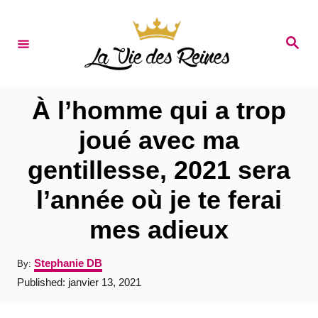
S
k
S
e
i
a
r
p
c
t
h
À l’homme qui a trop
o
joué avec ma
C
gentillesse, 2021 sera
o
n
l’année où je te ferai
t
mes adieux
e
n
A
Stephanie DB
By:
u
t
P
Published:
janvier 13, 2021
t
o
h
s
o