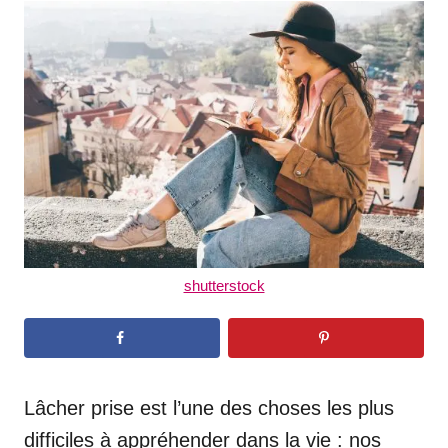
t
r
e
d
o
n
shutterstock
Lâcher prise est l’une des choses les plus
difficiles à appréhender dans la vie : nos