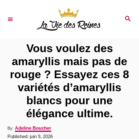
S
k
S
e
i
a
r
p
c
t
h
Vous voulez des
o
amaryllis mais pas de
C
rouge ? Essayez ces 8
o
n
variétés d’amaryllis
t
blancs pour une
e
élégance ultime.
n
t
A
Adeline Boucher
By:
u
P
Published:
juin 9, 2026
t