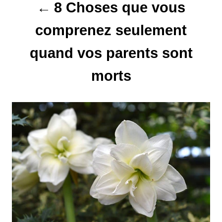
8 Choses que vous
i
comprenez seulement
o
quand vos parents sont
n
d
morts
e
l
’
a
r
t