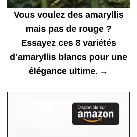
i
Vous voulez des amaryllis
c
l
mais pas de rouge ?
e
Essayez ces 8 variétés
d’amaryllis blancs pour une
élégance ultime.