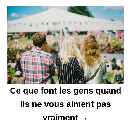
e
l
’
a
r
t
i
Ce que font les gens quand
c
l
ils ne vous aiment pas
e
vraiment