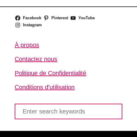
Facebook
Pinterest
YouTube
Instagram
À propos
Contactez nous
Politique de Confidentialité
Conditions d'utilisation
S
e
a
r
c