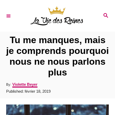
S
k
S
e
i
a
r
p
c
t
h
Tu me manques, mais
o
je comprends pourquoi
C
nous ne nous parlons
o
n
plus
t
A
Violette Beyer
By:
e
u
P
Published:
février 18, 2019
t
n
o
h
s
t
o
t
r
e