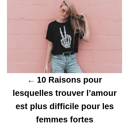
a
v
i
g
a
t
10 Raisons pour
i
lesquelles trouver l’amour
o
est plus difficile pour les
n
d
femmes fortes