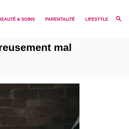
S
BEAUTÉ & SOINS
PARENTALITÉ
LIFESTYLE
e
a
r
c
h
ffreusement mal