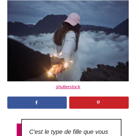
t
r
e
d
o
n
shutterstock
C’est le type de fille que vous