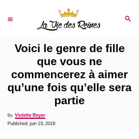
S
k
S
e
i
a
r
p
c
t
h
Voici le genre de fille
o
que vous ne
C
commencerez à aimer
o
n
qu’une fois qu’elle sera
t
partie
e
n
A
Violette Beyer
By:
u
t
P
Published:
juin 19, 2018
t
o
h
s
o