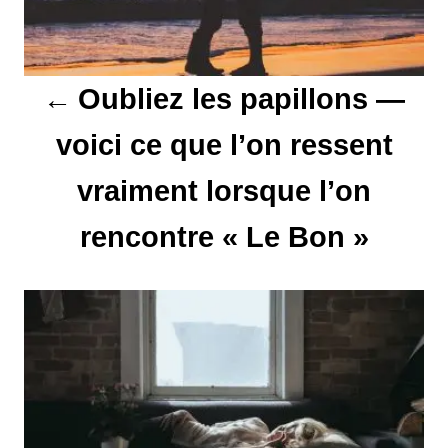
a
t
Oubliez les papillons —
i
voici ce que l’on ressent
o
vraiment lorsque l’on
n
d
rencontre « Le Bon »
e
l
’
a