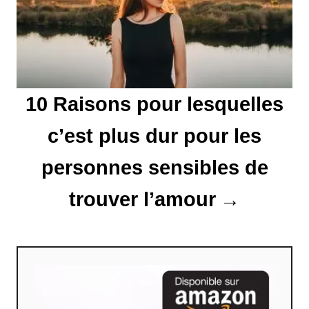
a
r
t
10 Raisons pour lesquelles
i
c’est plus dur pour les
c
l
personnes sensibles de
e
trouver l’amour