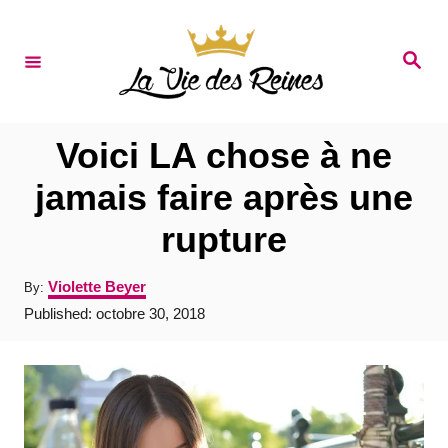
S
k
S
e
i
a
r
p
c
t
h
Voici LA chose à ne
o
jamais faire après une
C
rupture
o
n
A
Violette Beyer
By:
t
u
P
Published:
octobre 30, 2018
t
e
o
h
s
o
n
t
r
e
t
d
o