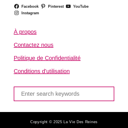
Facebook
Pinterest
YouTube
Instagram
À propos
Contactez nous
Politique de Confidentialité
Conditions d'utilisation
S
e
a
r
c
Copyright © 2025 La Vie Des Reines
h