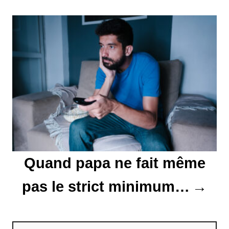
d
e
l
’
a
r
t
Quand papa ne fait même
i
pas le strict minimum…
c
l