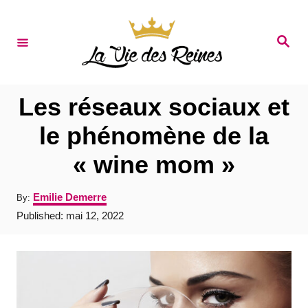
S
k
S
e
i
a
r
p
c
t
h
Les réseaux sociaux et
o
le phénomène de la
C
« wine mom »
o
n
A
Emilie Demerre
By:
t
u
P
Published:
mai 12, 2022
t
e
o
h
s
o
n
t
r
e
t
d
o