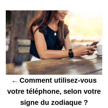
N
a
v
i
g
a
t
Comment utilisez-vous
i
votre téléphone, selon votre
o
signe du zodiaque ?
n