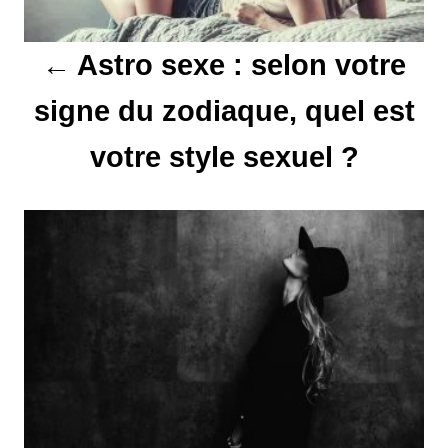
t
Astro sexe : selon votre
i
signe du zodiaque, quel est
o
votre style sexuel ?
n
d
e
l
’
a
r