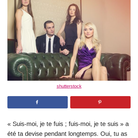
d
o
n
shutterstock
« Suis-moi, je te fuis ; fuis-moi, je te suis » a
été ta devise pendant longtemps. Oui, tu as