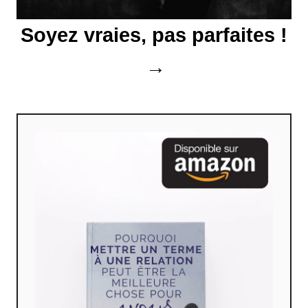
t
Soyez vraies, pas parfaites !
i
c
l
e