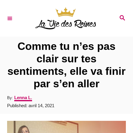
S
k
S
e
i
a
r
p
c
t
h
Comme tu n’es pas
o
clair sur tes
C
sentiments, elle va finir
o
n
par s’en aller
t
A
Lenna L.
By:
e
u
P
Published:
avril 14, 2021
t
n
o
h
s
t
o
t
r
e