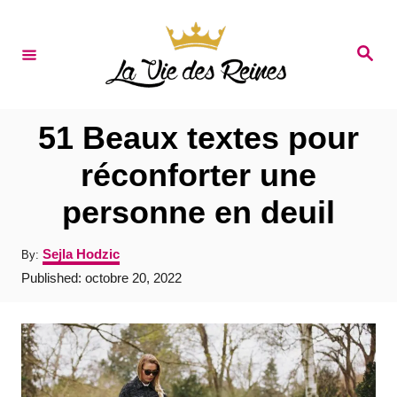
S
k
S
e
i
a
r
p
c
t
h
51 Beaux textes pour
o
réconforter une
C
personne en deuil
o
n
A
Sejla Hodzic
By:
t
u
P
Published:
octobre 20, 2022
t
e
o
h
s
o
n
t
r
e
t
d
o