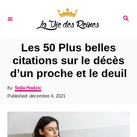
S
k
S
e
i
a
r
p
c
t
h
Les 50 Plus belles
o
citations sur le décès
C
d’un proche et le deuil
o
n
A
Sejla Hodzic
By:
t
u
P
Published:
décembre 4, 2021
t
e
o
h
s
o
n
t
r
e
t
d
o