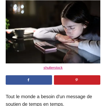
t
r
e
d
o
n
shutterstock
Tout le monde a besoin d’un message de
soutien de temps en temps.