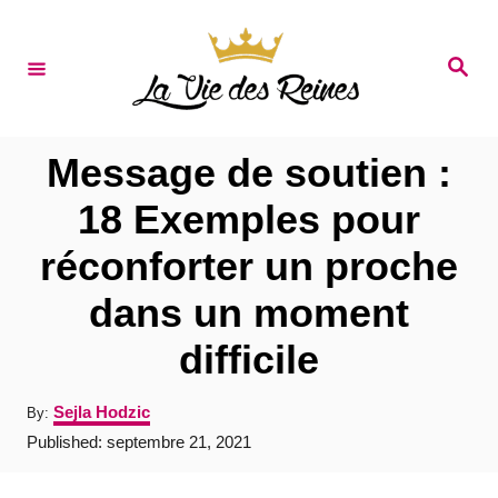
S
k
S
e
i
a
r
p
c
t
h
Message de soutien :
o
18 Exemples pour
C
réconforter un proche
o
n
dans un moment
t
difficile
e
n
A
Sejla Hodzic
By:
u
t
P
Published:
septembre 21, 2021
t
o
h
s
o