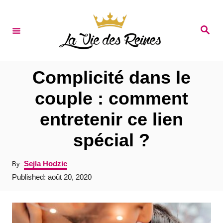
S
k
S
e
i
a
r
p
c
t
h
Complicité dans le
o
couple : comment
C
entretenir ce lien
o
n
spécial ?
t
A
Sejla Hodzic
By:
e
u
P
Published:
août 20, 2020
t
n
o
h
s
t
o
t
r
e