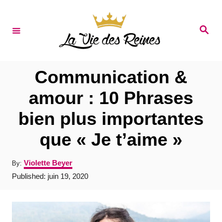
S
k
S
e
i
a
r
p
c
t
h
Communication &
o
amour : 10 Phrases
C
bien plus importantes
o
n
que « Je t’aime »
t
A
Violette Beyer
By:
e
u
P
Published:
juin 19, 2020
t
n
o
h
s
t
o
t
r
e