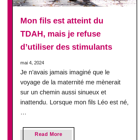
m
a
Mon fils est atteint du
n
j
TDAH, mais je refuse
e
u
d’utiliser des stimulants
n
e
mai 4, 2024
m
Je n’avais jamais imaginé que le
’
a
voyage de la maternité me mènerait
c
sur un chemin aussi sinueux et
o
inattendu. Lorsque mon fils Léo est né,
m
p
…
l
è
t
a
Read More
e