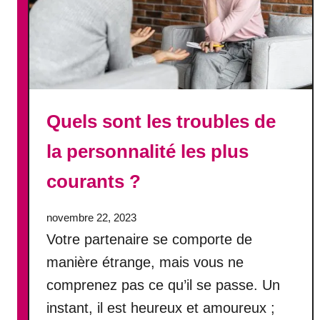
-
c
e
q
u
i
Quels sont les troubles de
p
r
la personnalité les plus
o
v
courants ?
o
q
novembre 22, 2023
u
Votre partenaire se comporte de
e
l
manière étrange, mais vous ne
a
comprenez pas ce qu’il se passe. Un
b
instant, il est heureux et amoureux ;
l