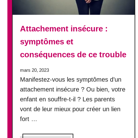
u
e
n
c
Attachement insécure :
e
symptômes et
s
d
conséquences de ce trouble
e
c
e
mars 20, 2023
t
Manifestez-vous les symptômes d’un
r
attachement insécure ? Ou bien, votre
o
enfant en souffre-t-il ? Les parents
u
b
vont de leur mieux pour créer un lien
l
fort …
e