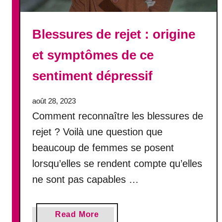
o
n
d
Blessures de rejet : origine
é
et symptômes de ce
t
a
sentiment dépressif
i
l
l
août 28, 2023
é
Comment reconnaître les blessures de
e
rejet ? Voilà une question que
d
beaucoup de femmes se posent
u
n
lorsqu’elles se rendent compte qu’elles
a
ne sont pas capables …
r
c
i
a
Read More
s