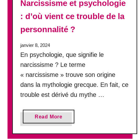
Narcissisme et psychologie
t
: d’où vient ce trouble de la
a
n
personnalité ?
t
d
e
janvier 8, 2024
n
En psychologie, que signifie le
o
narcissisme ? Le terme
u
« narcissisme » trouve son origine
v
e
dans la mythologie grecque. En fait, ce
a
trouble est dérivé du mythe …
u
x
c
a
Read More
a
b
s
o
?
u