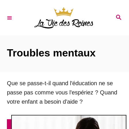
S
k
S
e
i
a
r
p
c
t
h
Troubles mentaux
o
C
o
n
Que se passe-t-il quand l’éducation ne se
t
passe pas comme vous l’espériez ? Quand
e
votre enfant a besoin d’aide ?
n
t