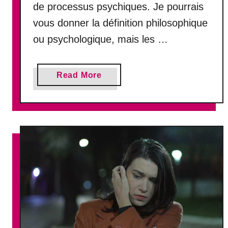
de processus psychiques. Je pourrais
n
t
vous donner la définition philosophique
s
ou psychologique, mais les …
?
a
Read More
b
o
u
t
D
é
f
i
n
i
t
i