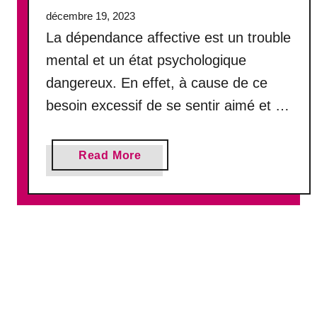
h
décembre 19, 2023
o
La dépendance affective est un trouble
l
o
mental et un état psychologique
g
dangereux. En effet, à cause de ce
i
besoin excessif de se sentir aimé et …
e
:
d
a
’
Read More
b
o
o
ù
u
v
t
i
D
e
é
n
p
t
e
c
n
e