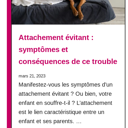
s
d
e
c
e
Attachement évitant :
s
e
symptômes et
n
conséquences de ce trouble
t
i
m
mars 21, 2023
e
Manifestez-vous les symptômes d’un
n
attachement évitant ? Ou bien, votre
t
enfant en souffre-t-il ? L’attachement
d
é
est le lien caractéristique entre un
p
enfant et ses parents. …
r