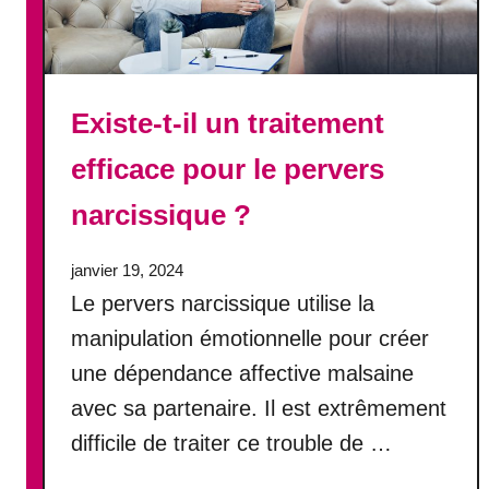
s
e
d
’
Existe-t-il un traitement
u
t
efficace pour le pervers
i
l
narcissique ?
i
s
janvier 19, 2024
e
Le pervers narcissique utilise la
r
manipulation émotionnelle pour créer
d
e
une dépendance affective malsaine
s
avec sa partenaire. Il est extrêmement
s
difficile de traiter ce trouble de …
t
i