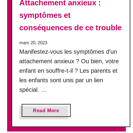
Attachement anxieux :
v
i
symptômes et
t
a
conséquences de ce trouble
n
t
mars 20, 2023
:
Manifestez-vous les symptômes d’un
s
y
attachement anxieux ? Ou bien, votre
m
enfant en souffre-t-il ? Les parents et
p
les enfants sont unis par un lien
t
ô
spécial. …
m
e
s
a
Read More
e
b
t
o
c
u