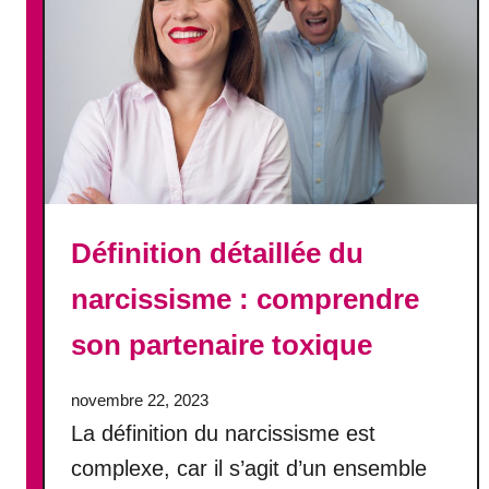
n
n
a
l
i
t
é
l
e
s
Définition détaillée du
p
narcissisme : comprendre
l
u
son partenaire toxique
s
c
o
novembre 22, 2023
u
La définition du narcissisme est
r
complexe, car il s’agit d’un ensemble
a