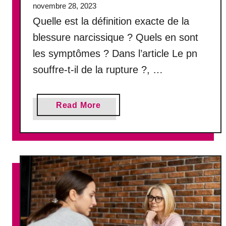
u
novembre 28, 2023
r
Quelle est la définition exacte de la
l
blessure narcissique ? Quels en sont
e
s
les symptômes ? Dans l’article Le pn
d
souffre-t-il de la rupture ?, …
i
f
f
a
Read More
é
b
r
o
e
u
n
t
c
Q
i
u
e
’
r
e
s
t