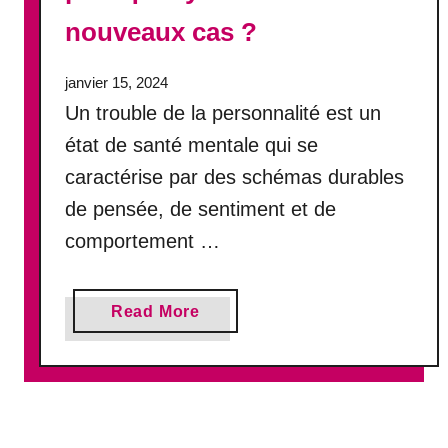
t
nouveaux cas ?
r
a
i
janvier 15, 2024
t
Un trouble de la personnalité est un
e
état de santé mentale qui se
m
caractérise par des schémas durables
e
n
de pensée, de sentiment et de
t
comportement …
e
f
f
a
Read More
i
b
c
o
a
u
c
t
e
T
p