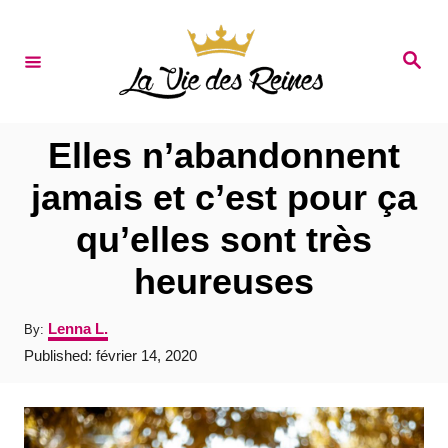
S
k
S
e
i
a
r
p
c
t
h
Elles n’abandonnent
o
jamais et c’est pour ça
C
qu’elles sont très
o
n
heureuses
t
A
Lenna L.
By:
e
u
P
Published:
février 14, 2020
t
n
o
h
s
t
o
t
r
e