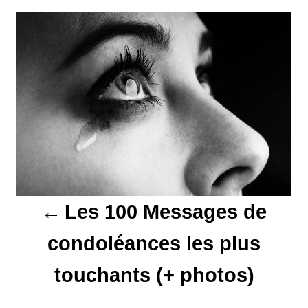
N
a
v
i
g
a
t
Les 100 Messages de
i
condoléances les plus
o
touchants (+ photos)
n
d