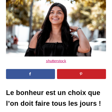
d
o
n
shutterstock
Le bonheur est un choix que
l’on doit faire tous les jours !