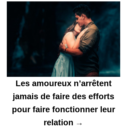
e
l
’
a
r
t
Les amoureux n’arrêtent
i
jamais de faire des efforts
c
l
pour faire fonctionner leur
e
relation